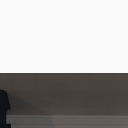
Cómo llegar
Ver en google maps
Parque botánico «El Majuelo»