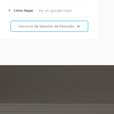
Cómo llegar
Ver en google maps
C
T
Factoría de Salazón de Pescado
E