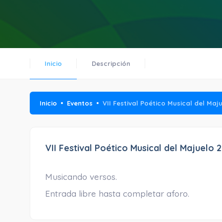
Inicio
Descripción
Inicio
Eventos
VII Festival Poético Musical del Maj
VII Festival Poético Musical del Majuelo 
Musicando versos.
Entrada libre hasta completar aforo.