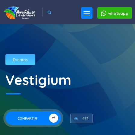
whatsapp
Eventos
Vestigium
673
COMPARTIR