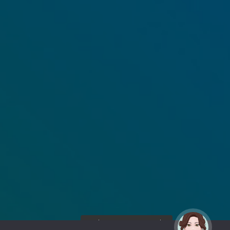
¡Hola! Soy Noy. ¿Puedo