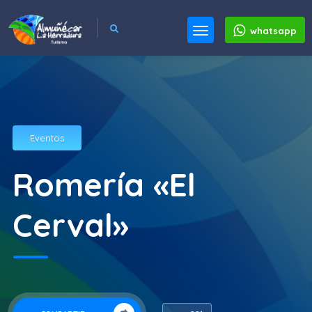
whatsapp
Eventos
Romería «El
Cerval»