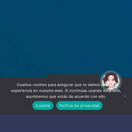
¡Hola! Soy Noy. ¿Puedo
ayudarte?
Usamos cookies para asegurar que te damos la mejor
experiencia en nuestra web. Si continúas usando este sitio,
asumiremos que estás de acuerdo con ello.
Aceptar
Política de privacidad