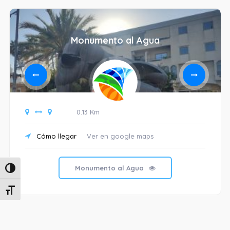
Monumento al Agua
0.13 Km
Cómo llegar
Ver en google maps
Monumento al Agua
Alternar alto contraste
Alternar tamaño de letra