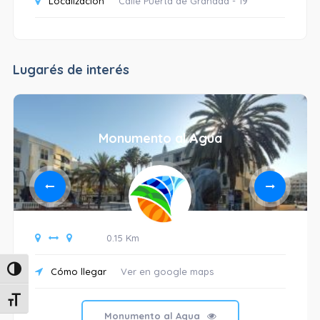
Localización
Calle Puerta de Granada - 19
Lugarés de interés
Monumento al Agua
0.15 Km
Alternar alto contraste
Cómo llegar
Ver en google maps
Alternar tamaño de letra
Monumento al Agua