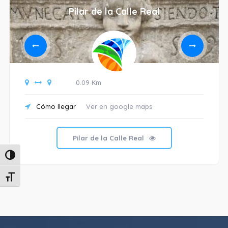
Pilar de la Calle Real
0.09 Km
Cómo llegar
Ver en google maps
Pilar de la Calle Real
Alternar alto contraste
Alternar tamaño de letra