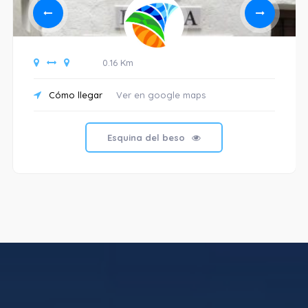
0.16 Km
Cómo llegar
Ver en google maps
Esquina del beso