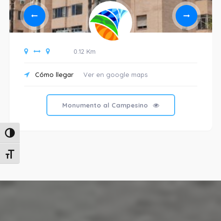
0.12 Km
Cómo llegar
Ver en google maps
Monumento al Campesino
Alternar alto contraste
Alternar tamaño de letra