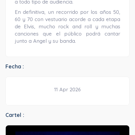
a todo tipo de audiencia.
En definitiva, un recorrido por los años 50,
60 y 70 con vestuario acorde a cada etapa
de Elvis, mucho rock and roll y muchas
canciones que el público podrá cantar
junto a Angel y su banda.
Fecha :
11 Apr 2026
Cartel :