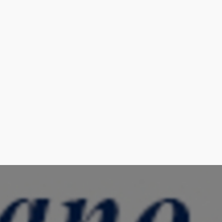
0.07 Km
Cómo llegar
Ver en google maps
Iglesia Parroquial de la Encarnación