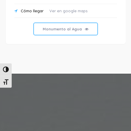
Cómo llegar
Ver en google maps
Monumento al Agua
Alternar alto contraste
Alternar tamaño de letra