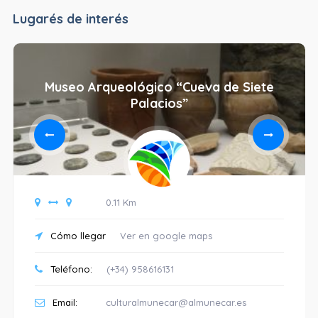
Lugarés de interés
Museo Arqueológico “Cueva de Siete
Palacios”
0.11 Km
Cómo llegar
Ver en google maps
Teléfono:
(+34) 958616131
Email:
culturalmunecar@almunecar.es