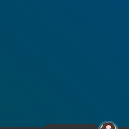
¡Hola! Soy Noy. ¿Puedo