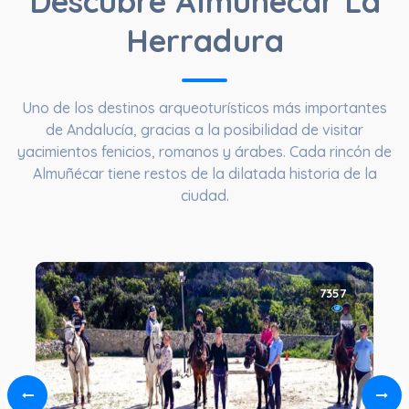
Descubre Almuñécar La
Herradura
Uno de los destinos arqueoturísticos más importantes
de Andalucía, gracias a la posibilidad de visitar
yacimientos fenicios, romanos y árabes. Cada rincón de
Almuñécar tiene restos de la dilatada historia de la
ciudad.
7357