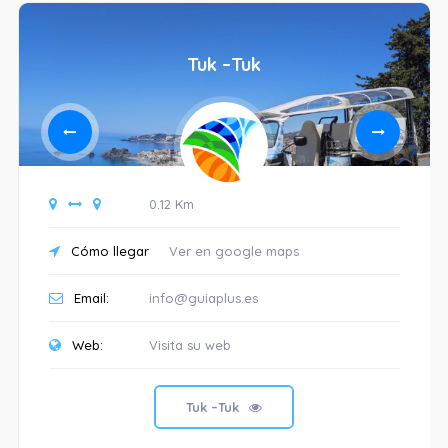
Tuk –Tuk
0.12 Km
Cómo llegar
Ver en google maps
Email:
info@guiaplus.es
Web:
Visita su web
Tuk –Tuk