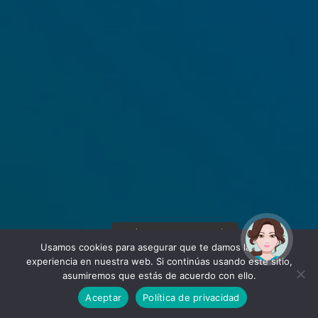
¡Hola! Soy Noy. ¿Puedo
ayudarte?
Usamos cookies para asegurar que te damos la mejor
experiencia en nuestra web. Si continúas usando este sitio,
asumiremos que estás de acuerdo con ello.
Aceptar
Política de privacidad