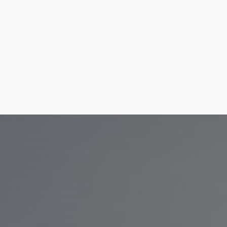
Cómo llegar
Ver en google maps
Iglesia Parroquial de la Encarnación