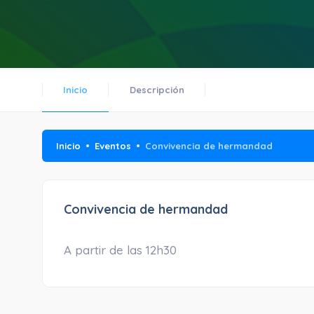
Inicio
Descripción
Inicio
Eventos
Convivencia de hermandad
Convivencia de hermandad
A partir de las 12h30