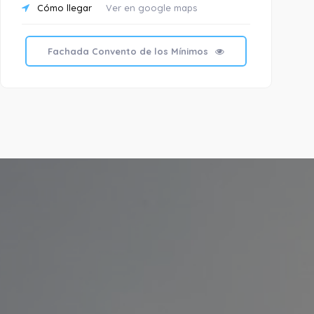
Cómo llegar
Ver en google maps
C
T
Fachada Convento de los Mínimos
E
W