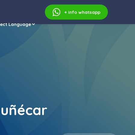
+ info
whatsapp
muñécar