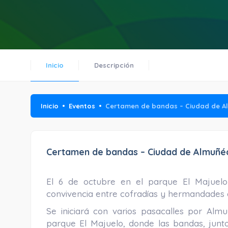
Inicio
Descripción
Inicio
Eventos
Certamen de bandas – Ciudad de A
Certamen de bandas – Ciudad de Almuñé
El 6 de octubre en el parque El Majuel
convivencia entre cofradías y hermandades 
Se iniciará con varios pasacalles por Alm
parque El Majuelo, donde las bandas, jun