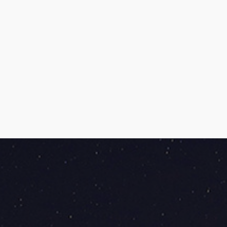
Cómo llegar
Ver en google maps
Email:
info@guiaplus.es
Web:
Visita su web
Tuk –Tuk