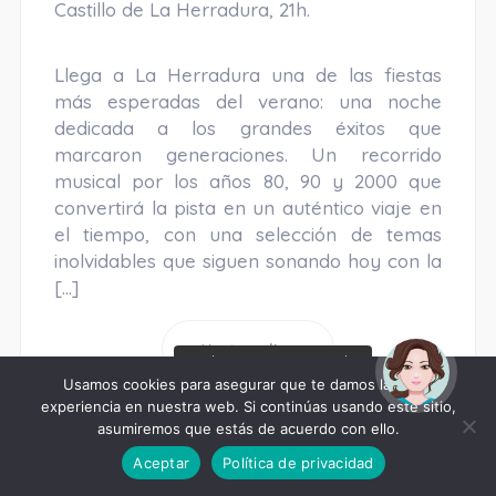
Castillo de La Herradura, 21h.
Llega a La Herradura una de las fiestas
más esperadas del verano: una noche
dedicada a los grandes éxitos que
marcaron generaciones. Un recorrido
musical por los años 80, 90 y 2000 que
convertirá la pista en un auténtico viaje en
el tiempo, con una selección de temas
inolvidables que siguen sonando hoy con la
[…]
Venta online
¡Hola! Soy Noy. ¿Puedo
ayudarte?
Usamos cookies para asegurar que te damos la mejor
experiencia en nuestra web. Si continúas usando este sitio,
asumiremos que estás de acuerdo con ello.
Aceptar
Política de privacidad