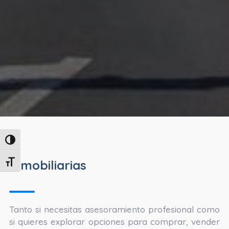
Alternar alto contraste
Inmobiliarias
Alternar tamaño de letra
Tanto si necesitas asesoramiento profesional como
si quieres explorar opciones para comprar, vender