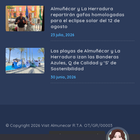
Almuñécar y La Herradura
repartirán gafas homologadas
para el eclipse solar del 12 de
agosto
23 julio, 2026
Las playas de Almuñécar y La
Herradura izan las Banderas
Azules, Q de Calidad y ‘S’ de
Sostenibilidad
30 junio, 2026
© Copyright 2026 Visit Almunecar R.T.A. OT/GR/00003
¡Hola! Soy Noy. ¿Puedo
POLÍTICA DE
POLÍTICA
AVISO
POLÍTICA DE