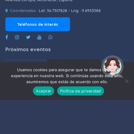
Coordenadas :
Lat: 36.7307828 - Lng: -3.6953388
Teléfonos de interés
Próximos eventos
¡Hola! Soy Noy. ¿Puedo
ayudarte?
Usamos cookies para asegurar que te damos la mejor
En mi perfil parecía más fácil
experiencia en nuestra web. Si continúas usando este sitio,
asumiremos que estás de acuerdo con ello.
06/08/2026
Aceptar
Política de privacidad
DAVID GÓMEZ: «1 piano y 200 velas,
The original»
06/08/2026
Pregón Ntra. Sra. de La Antigua
Coronada