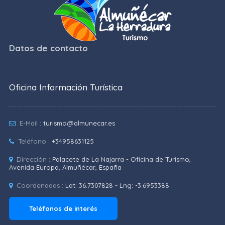
Datos de contacto
Oficina Información Turística
E-Mail :
turismo@almunecar.es
Teléfono :
+34958631125
Dirección :
Palacete de La Najarra - Oficina de Turismo,
Avenida Europa, Almuñécar, España
Coordenadas :
Lat: 36.7307828 - Lng: -3.6953388
Teléfonos de interés