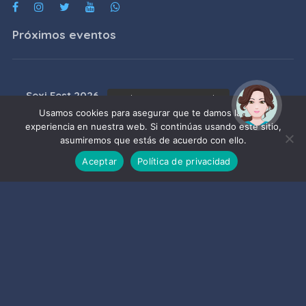
Próximos eventos
Sexi Fest 2026
¡Hola! Soy Noy. ¿Puedo
ayudarte?
Usamos cookies para asegurar que te damos la mejor
07/08/2026
experiencia en nuestra web. Si continúas usando este sitio,
asumiremos que estás de acuerdo con ello.
SexiFest 2026
Aceptar
Política de privacidad
08/08/2026
BANDA MUNICIPAL DE MÚSICA DE
ALMUÑÉCAR: CONCIERTO DE
VERANO
08/08/2026
Visitas guiadas a la Iglesia de la
Encarnación