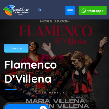
whatsapp
Eventos
Flamenco
D’Villena