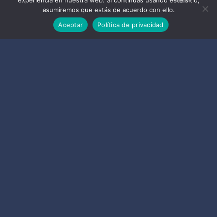
experiencia en nuestra web. Si continúas usando este sitio,
asumiremos que estás de acuerdo con ello.
Aceptar
Política de privacidad
Datos de contacto
Oficina Información Turística
E-Mail :
turismo@almunecar.es