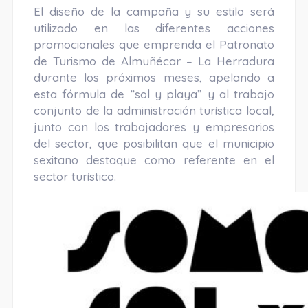
El diseño de la campaña y su estilo será
utilizado en las diferentes acciones
promocionales que emprenda el Patronato
de Turismo de Almuñécar – La Herradura
durante los próximos meses, apelando a
esta fórmula de “sol y playa” y al trabajo
conjunto de la administración turística local,
junto con los trabajadores y empresarios
del sector, que posibilitan que el municipio
sexitano destaque como referente en el
sector turístico.