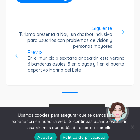
Siguiente
Turismo presenta a Noy, un chatbot inclusivo
para usuarios con problemas de visión y
personas mayores
Previo
En el municipio sexitano ondearán este verano
6 banderas azules: 5 en playas y 1 en el puerto
deportivo Marina del Este
¡Hola! Soy Noy. ¿Puedo
ayudarte?
Usamos cookies para asegurar que te damos la mejor
ALMUÑÉCAR
experiencia en nuestra web. Si continúas usando este sitio,
Certificaciones
asumiremos que estás de acuerdo con ello.
Aceptar
Política de privacidad