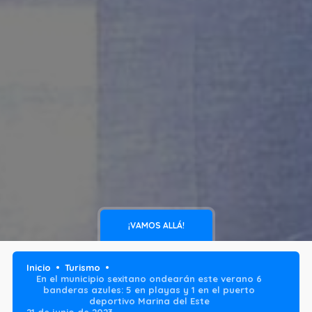
¡VAMOS ALLÁ!
Inicio
Turismo
En el municipio sexitano ondearán este verano 6
banderas azules: 5 en playas y 1 en el puerto
deportivo Marina del Este
21 de junio de 2023