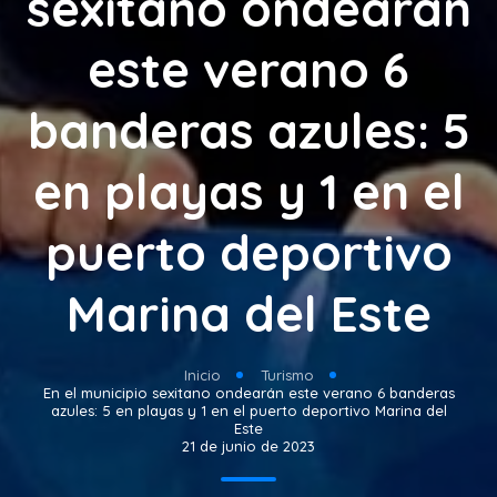
sexitano ondearán
este verano 6
banderas azules: 5
en playas y 1 en el
puerto deportivo
Marina del Este
Inicio
Turismo
En el municipio sexitano ondearán este verano 6 banderas
azules: 5 en playas y 1 en el puerto deportivo Marina del
Este
21 de junio de 2023