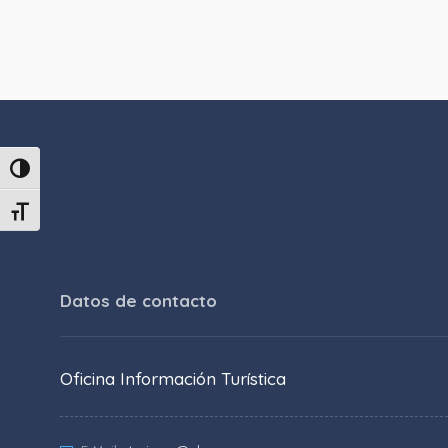
Alternar alto contraste
Alternar tamaño de letra
Datos de contacto
Oficina Información Turística