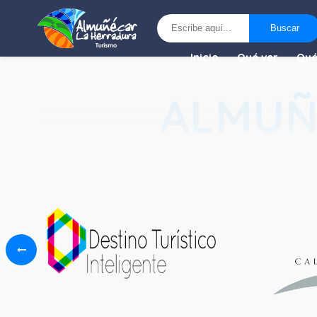
Buscar
El registro ha sido desactivado.
Buscar
Inicio
Qué ver
Qué
ALMUÑ