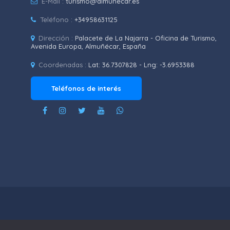
E-Mail :
turismo@almunecar.es
Teléfono :
+34958631125
Dirección :
Palacete de La Najarra - Oficina de Turismo,
Avenida Europa, Almuñécar, España
Coordenadas :
Lat: 36.7307828 - Lng: -3.6953388
Teléfonos de interés
POLÍTICA DE PR