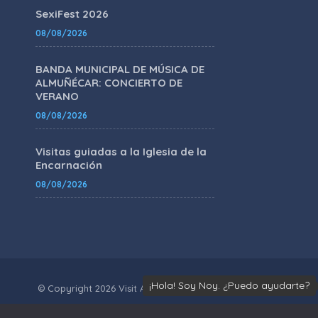
SexiFest 2026
08/08/2026
BANDA MUNICIPAL DE MÚSICA DE
ALMUÑÉCAR: CONCIERTO DE
VERANO
08/08/2026
Visitas guiadas a la Iglesia de la
Encarnación
08/08/2026
¡Hola! Soy Noy. ¿Puedo ayudarte?
© Copyright 2026 Visit Almunecar R.T.A. OT/GR/00003
IVACIDAD
POLÍTICA DE COOKIES
AVISO LEGAL
POLÍTICA DE 