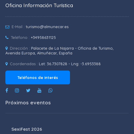
Oficina Información Turística
E-Mail :
turismo@almunecar.es
Teléfono :
+34958631125
Dirección :
Palacete de La Najarra - Oficina de Turismo,
Avenida Europa, Almuñécar, España
Coordenadas :
Lat: 36.7307828 - Lng: -3.6953388
Teléfonos de interés
Próximos eventos
SexiFest 2026