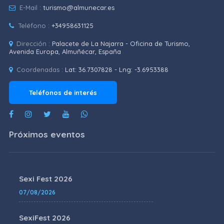
E-Mail :
turismo@almunecar.es
Teléfono :
+34958631125
Dirección :
Palacete de La Najarra - Oficina de Turismo,
Avenida Europa, Almuñécar, España
Coordenadas :
Lat: 36.7307828 - Lng: -3.6953388
Teléfonos de interés
Próximos eventos
Sexi Fest 2026
07/08/2026
SexiFest 2026