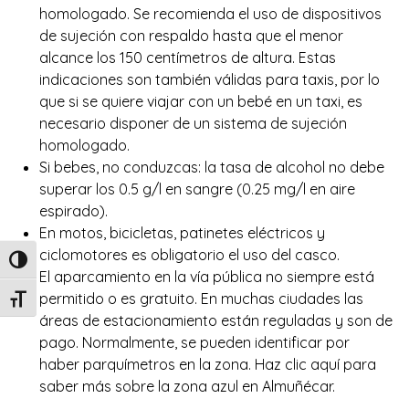
homologado. Se recomienda el uso de dispositivos
de sujeción con respaldo hasta que el menor
alcance los 150 centímetros de altura. Estas
indicaciones son también válidas para taxis, por lo
que si se quiere viajar con un bebé en un taxi, es
necesario disponer de un sistema de sujeción
homologado.
Si bebes, no conduzcas:
la tasa de alcohol no debe
superar los 0.5 g/l en sangre (0.25 mg/l en aire
espirado)
.
En motos, bicicletas, patinetes eléctricos y
ciclomotores es obligatorio el uso del casco.
Alternar alto contraste
El aparcamiento en la vía pública no siempre está
permitido o es gratuito. En muchas ciudades las
Alternar tamaño de letra
áreas de estacionamiento están reguladas y son de
pago. Normalmente, se pueden identificar por
haber parquímetros en la zona. Haz clic
aquí
para
saber más sobre la zona azul en Almuñécar.