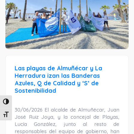
Las playas de Almuñécar y La
Herradura izan las Banderas
Azules, Q de Calidad y ‘S’ de
Sostenibilidad
Alternar alto contraste
30/06/2026 El alcalde de Almuñécar, Juan
Alternar tamaño de letra
José Ruiz Joya, y la concejal de Playas,
Lucía González, junto al resto de
responsables del equipo de gobierno, han