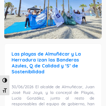
Las playas de Almuñécar y La
Herradura izan las Banderas
Azules, Q de Calidad y ‘S’ de
Sostenibilidad
Alternar alto contraste
30/06/2026 El alcalde de Almuñécar, Juan
Alternar tamaño de letra
José Ruiz Joya, y la concejal de Playas,
Lucía González, junto al resto de
responsables del equipo de gobierno, han