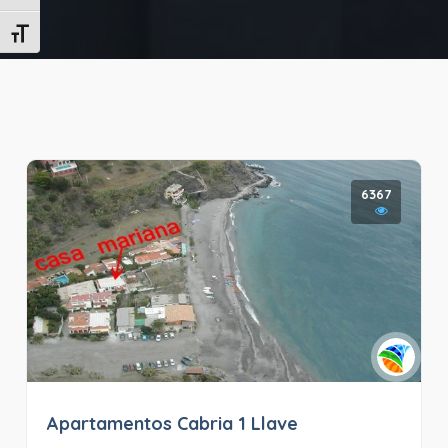
Alternar tamaño de letra
6367
Apartamentos Cabria 1 Llave