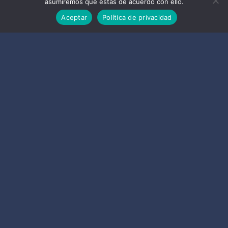
asumiremos que estás de acuerdo con ello.
Teléfonos de interés
Aceptar
Política de privacidad
Próximos eventos
Fiestas Patronales Virgen de la
Antigua – 15 Agosto
09/08/2026
Carrera de la Vega
11/08/2026
I FESTIVAL INTERNACIONAL DE
ÓPERA – ALMUÑÉCAR: ÓPERA
NACIONAL DE MOLDAVIA y
ORQUESTA DE LA ÓPERA NACIONAL
DE MOLDAVIA