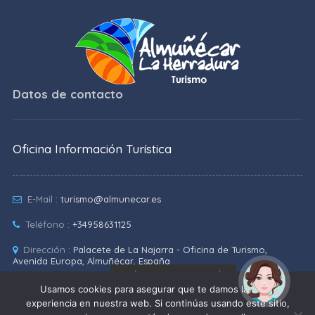
Datos de contacto
Oficina Información Turística
E-Mail :
turismo@almunecar.es
Teléfono :
+34958631125
Dirección :
Palacete de La Najarra - Oficina de Turismo,
Avenida Europa, Almuñécar, España
¡Hola! Soy Noy. ¿Puedo
Coordenadas :
Lat: 36.7307828 - Lng: -3.6953388
ayudarte?
Usamos cookies para asegurar que te damos la mejor
experiencia en nuestra web. Si continúas usando este sitio,