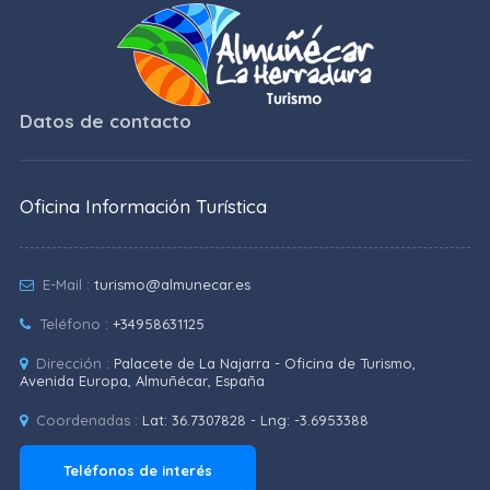
Datos de contacto
Oficina Información Turística
E-Mail :
turismo@almunecar.es
Teléfono :
+34958631125
Dirección :
Palacete de La Najarra - Oficina de Turismo,
Avenida Europa, Almuñécar, España
Coordenadas :
Lat: 36.7307828 - Lng: -3.6953388
Teléfonos de interés