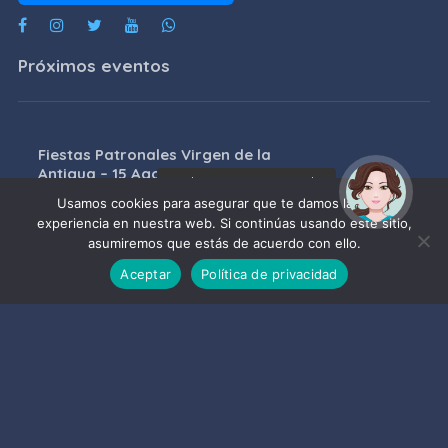
Próximos eventos
Fiestas Patronales Virgen de la
Antigua – 15 Agosto
¡Hola! Soy Noy. ¿Puedo
ayudarte?
09/08/2026
Usamos cookies para asegurar que te damos la mejor
experiencia en nuestra web. Si continúas usando este sitio,
asumiremos que estás de acuerdo con ello.
Carrera de la Vega
Aceptar
Política de privacidad
11/08/2026
I FESTIVAL INTERNACIONAL DE
ÓPERA – ALMUÑÉCAR: ÓPERA
NACIONAL DE MOLDAVIA y
ORQUESTA DE LA ÓPERA NACIONAL
DE MOLDAVIA
16/08/2026