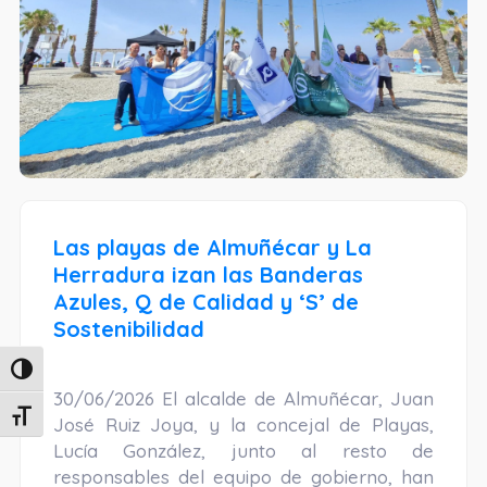
Las playas de Almuñécar y La
Herradura izan las Banderas
Azules, Q de Calidad y ‘S’ de
Sostenibilidad
Alternar alto contraste
30/06/2026 El alcalde de Almuñécar, Juan
Alternar tamaño de letra
José Ruiz Joya, y la concejal de Playas,
Lucía González, junto al resto de
responsables del equipo de gobierno, han