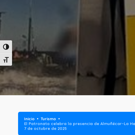
Alternar alto contraste
Alternar tamaño de letra
Inicio
Turismo
El Patronato celebra la presencia de Almuñécar–La He
7 de octubre de 2025