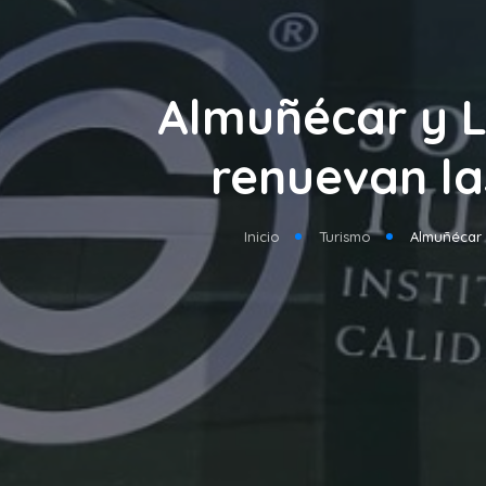
Almuñécar y L
renuevan la
Inicio
Turismo
Almuñécar y