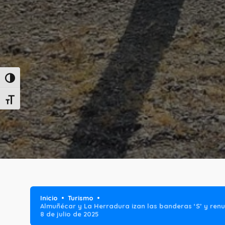
Alternar alto contraste
Alternar tamaño de letra
Inicio
Turismo
Almuñécar y La Herradura izan las banderas ‘S’ y renu
8 de julio de 2025