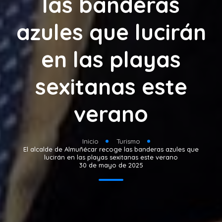
las banderas
azules que lucirán
en las playas
sexitanas este
verano
Inicio
Turismo
El alcalde de Almuñécar recoge las banderas azules que
lucirán en las playas sexitanas este verano
30 de mayo de 2025