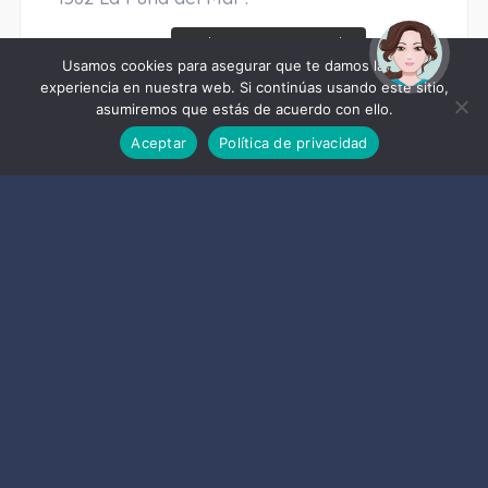
¡Hola! Soy Noy. ¿Puedo
ayudarte?
Usamos cookies para asegurar que te damos la mejor
experiencia en nuestra web. Si continúas usando este sitio,
COMPARTIR
asumiremos que estás de acuerdo con ello.
Aceptar
Política de privacidad
Siguiente
El Ayuntamiento de Almuñécar hace balance
de una Semana Santa “espléndida”
Previo
Almuñécar promociona su oferta turística en
Múnich ante un centenar de agentes de viaje y
touroperadores