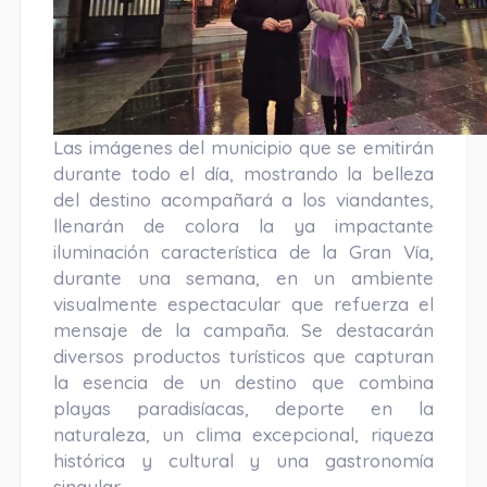
Las imágenes del municipio que se emitirán
durante todo el día, mostrando la belleza
del destino acompañará a los viandantes,
llenarán de colora la ya impactante
iluminación característica de la Gran Vía,
durante una semana, en un ambiente
visualmente espectacular que refuerza el
mensaje de la campaña. Se destacarán
diversos productos turísticos que capturan
la esencia de un destino que combina
playas paradisíacas, deporte en la
naturaleza, un clima excepcional, riqueza
histórica y cultural y una gastronomía
singular.