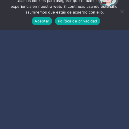
ayudarte?
Usamos cookies para asegurar que te damos la mejor
experiencia en nuestra web. Si continúas usando este sitio,
asumiremos que estás de acuerdo con ello.
COMPARTIR
Aceptar
Política de privacidad
Siguiente
Almuñécar y La Herradura presentan en FITUR
la estrategia ‘Transformando nuestro destino’
Previo
Almuñécar recibe a los viajeros en la estación
de Atocha durante la semana de FITUR