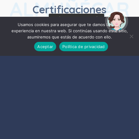
ALMUÑÉCAR
Certificaciones
¡Hola! Soy Noy. ¿Puedo
ayudarte?
LA
Usamos cookies para asegurar que te damos la mejor
experiencia en nuestra web. Si continúas usando este sitio,
asumiremos que estás de acuerdo con ello.
Aceptar
Política de privacidad
HERRADURA