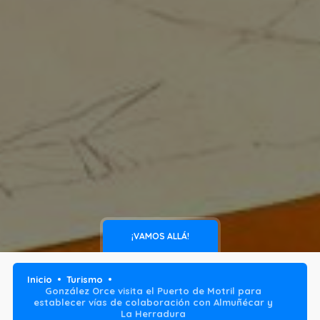
¡VAMOS ALLÁ!
Inicio
Turismo
González Orce visita el Puerto de Motril para
establecer vías de colaboración con Almuñécar y
La Herradura