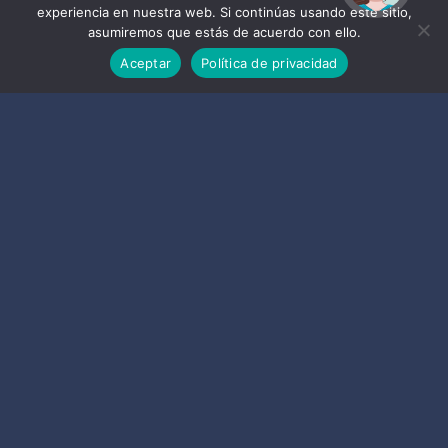
experiencia en nuestra web. Si continúas usando este sitio,
asumiremos que estás de acuerdo con ello.
Aceptar
Política de privacidad
Datos de contacto
Oficina Información Turística
E-Mail :
turismo@almunecar.es
Teléfono :
+34958631125
Dirección :
Palacete de La Najarra - Oficina de Turismo,
Avenida Europa, Almuñécar, España
Coordenadas :
Lat: 36.7307828 - Lng: -3.6953388
Teléfonos de interés