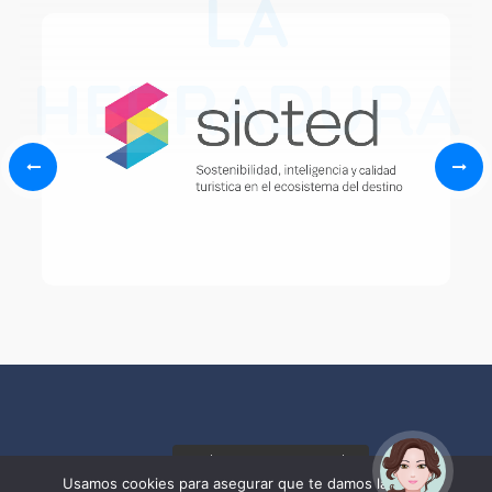
LA
HERRADURA
¡Hola! Soy Noy. ¿Puedo
ayudarte?
Usamos cookies para asegurar que te damos la mejor