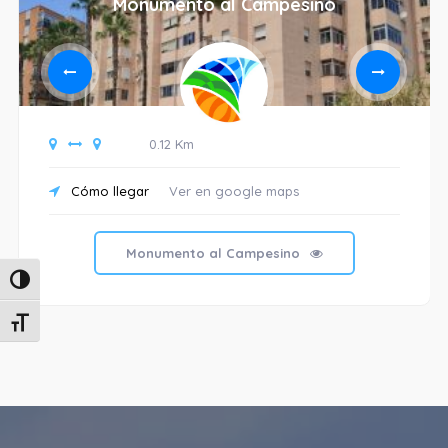
Monumento al Campesino
0.12 Km
Cómo llegar
Ver en google maps
Monumento al Campesino
Alternar alto contraste
Alternar tamaño de letra