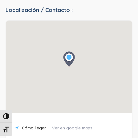
Localización / Contacto :
Alternar alto contraste
Cómo llegar
Ver en google maps
Alternar tamaño de letra