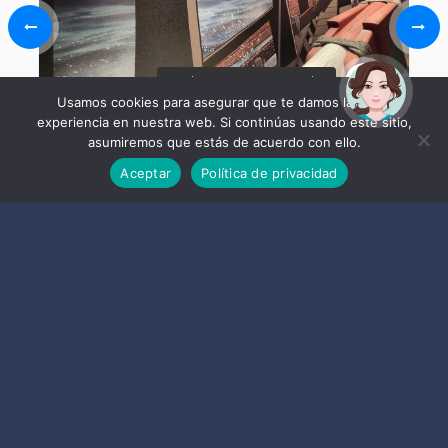
¡Hola! Soy Noy. ¿Puedo
ayudarte?
Usamos cookies para asegurar que te damos la mejor
Castillo de La Herradura
experiencia en nuestra web. Si continúas usando este sitio,
asumiremos que estás de acuerdo con ello.
Aceptar
Política de privacidad