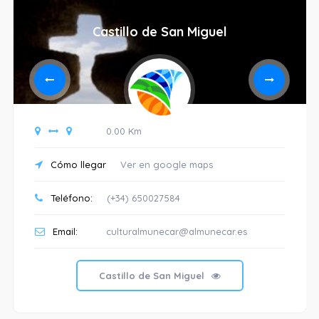
Castillo de San Miguel
0.00 Km
Cómo llegar
Ver en google maps
Teléfono:
(+34) 650027584
Email:
culturalmunecar@almunecar.es
Castillo de San Miguel