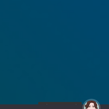
¡Hola! Soy Noy. ¿Puedo